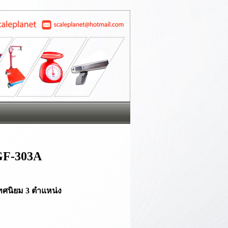
น GF-303A
๊ะ ทศนิยม 3 ตำแหน่ง