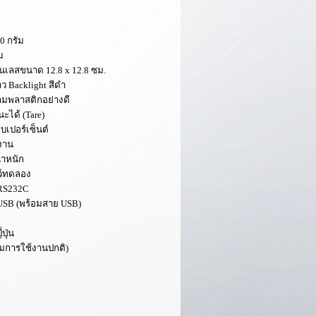
20
กรัม
ม
แตนเลสขนาด
12.8 x 12.8 ซม.
ว Backlight สีดำ
ันลมพลาสติกอย่างดี
นะได้
(Tare)
ยบเปอร์เซ็นต์
งาน
้ำหนัก
ตว์ทดลอง
RS232C
ย USB (พร้อมสาย USB)
ปุ่น
มการใช้งานปกติ)