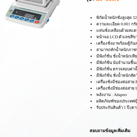
พิ
กัดน้ำหนัก
ชั่ง
สูงสุด
3
ความละเอียด
0.001 กรั
แท่นชั่งเคลือบด้วยส
หน้าจอ LCD ตัวเลขสีขา
เครื่องชั่งมาพร้อมตู้ก
สามารถหักน้ำหนักภาช
มีฟังก์ชั่น
ชั่งน้ำหนักเที
มีฟังก์ชั่น
นับจำนวนชิ้น
มีฟังก์ชั่น
ตรวจสอบค่าน
มีฟังก์ชั่น
ชั่งน้ำหนักสั
เครื่องชั่งมีช่องต่อสาย
เครื่องชั่งมีช่องต่อสา
พลังงาน :
Adapter
ผลิตภัณฑ์
ของประเทศญี่
รับประกันสินค้า 1 ปี
(ตา
สอบถามข้อมูลเพิ่มเติม