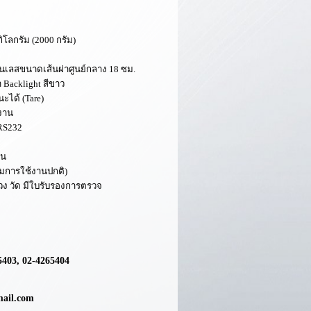
ิโลกรัม (20
00
กรัม)
ตนเลสขนาดเส้นผ่าศูนย์กลาง
18 ซม.
ำ
Backlight
สีขาว
นะได้
(Tare)
นงาน
 RS232
ีน
มการใช้งานปกติ)
 ตวง วัด มีใบรับรองการตรวจ
5403, 02-4265404
mail.com