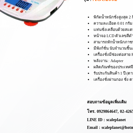
พิ
กัดน้ำหนัก
ชั่ง
สูงสุด
2
ก
ความละเอียด
0.01 กรัม
แท่นชั่งเคลือบด้วยสแ
หน้าจอ
LCD
ตัวเลขสีด
สามารถหักน้ำหนักภาช
มีฟังก์ชั่น นับจำนวนชิ้
เครื่องชั่งมีช่องต่อสาย
พลังงาน :
Adapter
ผลิตภัณฑ์
ของประเทศจ
รับประกันสินค้า 1 ปี
(ตา
เครื่องชั่งผ่านกอง ชั่ง
สอบถามข้อมูลเพิ่มเติม
โทร.
0929864647,
02-426
LINE ID : scaleplanet
Email : scaleplanet@hot