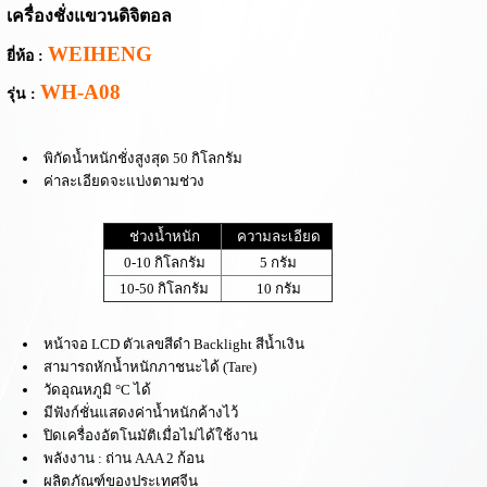
เครื่องชั่งแขวนดิจิตอล
WEIHENG
ยี่ห้อ :
WH-A08
รุ่น :
พิ
กัดน้ำหนัก
ชั่ง
สูงสุด
50
กิโลกรัม
ค่าละเอียดจะแบ่งตามช่วง
ช่วงน้ำหนัก
ความละเอียด
0-10 กิโล
กรัม
5 กรัม
10-50 กิโลกรัม
10 กรัม
หน้าจอ
LCD
ตัวเลขสีดำ Backlight สีน้ำเงิน
สามารถหักน้ำหนักภาชนะได้
(Tare)
วัดอุณหภูมิ °C ได้
มีฟังก์ชั่นแสดงค่าน้ำหนักค้างไว้
ปิดเครื่องอัตโนมัติเมื่อไม่ได้ใช้งาน
พลังงาน : ถ่าน AAA 2 ก้อน
ผลิตภัณฑ์
ของประเทศจีน