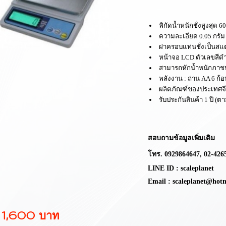
พิ
กัดน้ำหนัก
ชั่ง
สูงสุด
6
ความละเอียด
0.05 กรัม
ฝาครอบแท่นชั่งเป็น
หน้าจอ
LCD
ตัวเลขสีด
สามารถหักน้ำหนักภาช
พลังงาน : ถ่าน
AA 6
ก้อ
ผลิตภัณฑ์
ของประเทศจ
รับประกันสินค้า 1 ปี
(ตา
สอบถามข้อมูลเพิ่มเติม
โทร.
0929864647,
02-426
LINE ID : scaleplanet
Email : scaleplanet@hot
 1,600 บาท