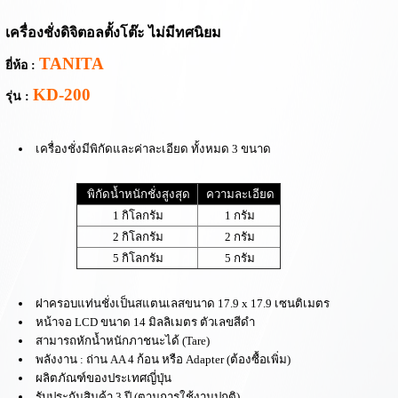
เครื่องชั่งดิจิตอลตั้งโต๊ะ ไม่มีทศนิยม
TANITA
ยี่ห้อ :
KD-200
รุ่น :
เครื่องชั่งมีพิกัดและค่าละเอียด ทั้งหมด 3 ขนาด
พิกัดน้ำหนักชั่งสูงสุด
ความละเอียด
1 กิโลกรัม
1 กรัม
2 กิโลกรัม
2 กรัม
5 กิโลกรัม
5 กรัม
ฝาครอบแท่นชั่งเป็นสแตนเลสขนาด
17.9 x 17.9
เซนติเมตร
หน้าจอ
LCD
ขนาด
14
มิลลิเมตร ตัวเลขสีดำ
สามารถหักน้ำหนักภาชนะได้
(Tare)
พลังงาน : ถ่าน
AA 4
ก้อน หรือ
Adapter (
ต้องซื้อเพิ่ม)
ผลิตภัณฑ์
ของประเทศญี่ปุ่น
รับประกันสินค้า 3 ปี
(ตามการใช้งานปกติ)